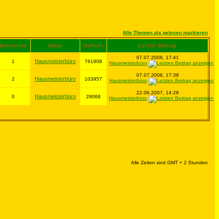
Alle Themen als gelesen markieren
Antworten
Autor
Aufrufe
Letzter Beitrag
07.07.2008, 17:41
Hausmeisterbüro
1
781908
Hausmeisterbüro
07.07.2008, 17:38
Hausmeisterbüro
2
103957
Hausmeisterbüro
22.06.2007, 14:28
Hausmeisterbüro
0
28068
Hausmeisterbüro
Alle Zeiten sind GMT + 2 Stunden