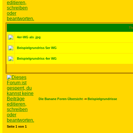
Th
4er-WG als .jpg
Beispielgrundriss 5er WG
Beispielgrundriss 4er WG
Die Banane Foren-Übersicht
->
Beispielgrundrisse
Seite
1
von
1