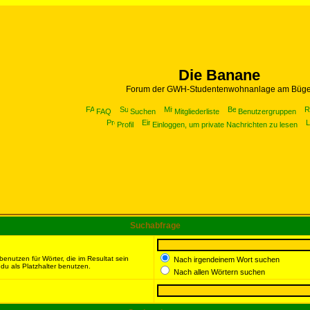
Die Banane
Forum der GWH-Studentenwohnanlage am Büge
FAQ
Suchen
Mitgliederliste
Benutzergruppen
Profil
Einloggen, um private Nachrichten zu lesen
Suchabfrage
enutzen für Wörter, die im Resultat sein
Nach irgendeinem Wort suchen
du als Platzhalter benutzen.
Nach allen Wörtern suchen