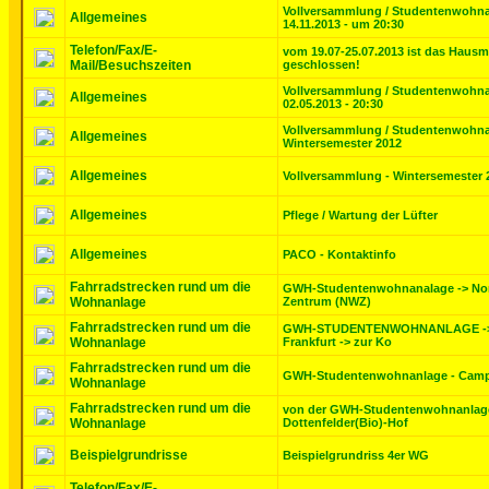
Vollversammlung / Studentenwohn
Allgemeines
14.11.2013 - um 20:30
Telefon/Fax/E-
vom 19.07-25.07.2013 ist das Hausm
Mail/Besuchszeiten
geschlossen!
Vollversammlung / Studentenwohn
Allgemeines
02.05.2013 - 20:30
Vollversammlung / Studentenwohn
Allgemeines
Wintersemester 2012
Allgemeines
Vollversammlung - Wintersemester 
Allgemeines
Pflege / Wartung der Lüfter
Allgemeines
PACO - Kontaktinfo
Fahrradstrecken rund um die
GWH-Studentenwohnanalage -> No
Wohnanlage
Zentrum (NWZ)
Fahrradstrecken rund um die
GWH-STUDENTENWOHNANLAGE -> 
Wohnanlage
Frankfurt -> zur Ko
Fahrradstrecken rund um die
GWH-Studentenwohnanlage - Camp
Wohnanlage
Fahrradstrecken rund um die
von der GWH-Studentenwohnanlag
Wohnanlage
Dottenfelder(Bio)-Hof
Beispielgrundrisse
Beispielgrundriss 4er WG
Telefon/Fax/E-