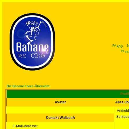
FAQ
Pro
Die Banane Foren-Übersicht
Profi
Avatar
Alles ü
Anmeld
Beiträg
Kontakt WallaceA
E-Mail-Adresse: