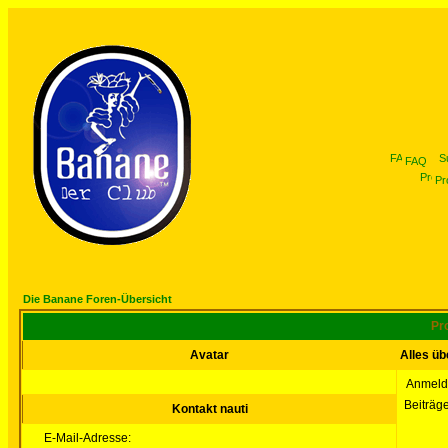
FAQ
Pro
Die Banane Foren-Übersicht
Pro
Avatar
Alles üb
Anmeld
Beiträg
Kontakt nauti
E-Mail-Adresse: