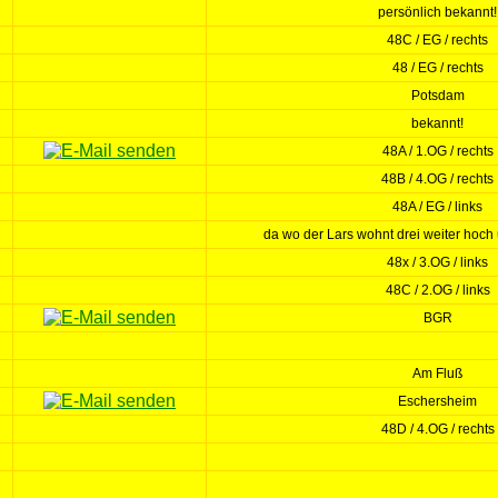
persönlich bekannt!
48C / EG / rechts
48 / EG / rechts
Potsdam
bekannt!
48A / 1.OG / rechts
48B / 4.OG / rechts
48A / EG / links
da wo der Lars wohnt drei weiter hoch 
48x / 3.OG / links
48C / 2.OG / links
BGR
Am Fluß
Eschersheim
48D / 4.OG / rechts