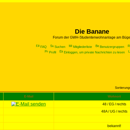
Die Banane
Forum der GWH-Studentenwohnanlage am Büge
FAQ
Suchen
Mitgliederliste
Benutzergruppen
Profil
Einloggen, um private Nachrichten zu lesen
Sortierun
E-Mail
Wohnort
48 / EG / rechts
48A / UG / rechts
bekannt!