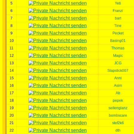
5
Yeti
6
Franzi
7
bart
8
Tine
9
Pecket
10
Basing01
11
Thomas
12
Magic
13
JCG
14
Slapstick007
15
Anni
16
Asim
17
Ab
18
pepek
19
seitenglanz
20
bombscare
21
stef2k6
22
dth