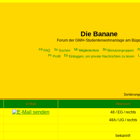
Die Banane
Forum der GWH-Studentenwohnanlage am Büge
FAQ
Suchen
Mitgliederliste
Benutzergruppen
Profil
Einloggen, um private Nachrichten zu lesen
Sortierun
E-Mail
Wohnort
48 / EG / rechts
48A / UG / rechts
bekannt!