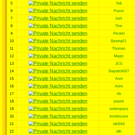
5
Yeti
6
Franzi
7
bart
8
Tine
9
Pecket
10
Basing01
11
Thomas
12
Magic
13
JCG
14
Slapstick007
15
Anni
16
Asim
17
Ab
18
pepek
19
seitenglanz
20
bombscare
21
stef2k6
22
dth