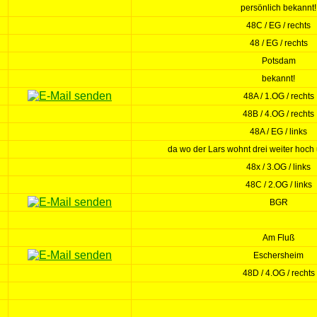
persönlich bekannt!
48C / EG / rechts
48 / EG / rechts
Potsdam
bekannt!
48A / 1.OG / rechts
48B / 4.OG / rechts
48A / EG / links
da wo der Lars wohnt drei weiter hoch 
48x / 3.OG / links
48C / 2.OG / links
BGR
Am Fluß
Eschersheim
48D / 4.OG / rechts