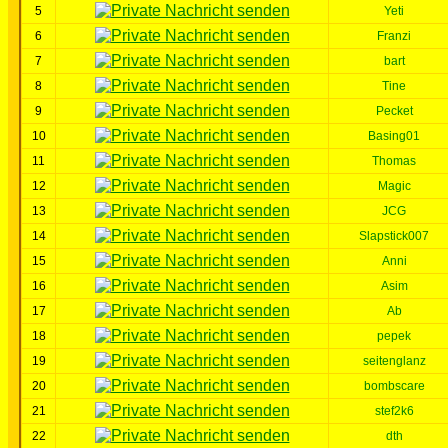
5
Yeti
6
Franzi
7
bart
8
Tine
9
Pecket
10
Basing01
11
Thomas
12
Magic
13
JCG
14
Slapstick007
15
Anni
16
Asim
17
Ab
18
pepek
19
seitenglanz
20
bombscare
21
stef2k6
22
dth