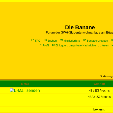
Die Banane
Forum der GWH-Studentenwohnanlage am Büge
FAQ
Suchen
Mitgliederliste
Benutzergruppen
Profil
Einloggen, um private Nachrichten zu lesen
Sortierun
E-Mail
Wohnort
48 / EG / rechts
48A / UG / rechts
bekannt!