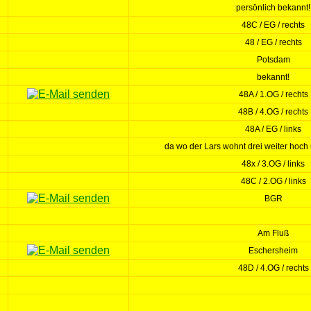
persönlich bekannt!
48C / EG / rechts
48 / EG / rechts
Potsdam
bekannt!
48A / 1.OG / rechts
48B / 4.OG / rechts
48A / EG / links
da wo der Lars wohnt drei weiter hoch 
48x / 3.OG / links
48C / 2.OG / links
BGR
Am Fluß
Eschersheim
48D / 4.OG / rechts