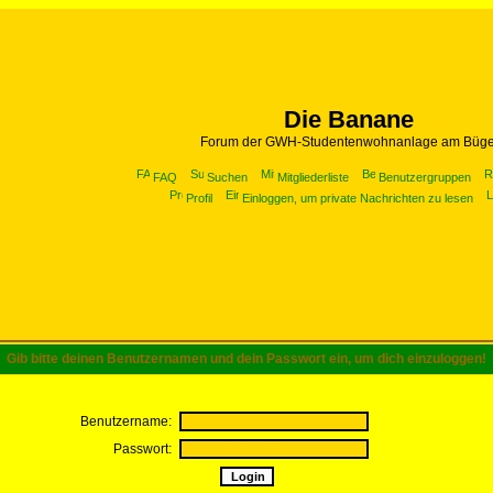
Die Banane
Forum der GWH-Studentenwohnanlage am Büge
FAQ
Suchen
Mitgliederliste
Benutzergruppen
Profil
Einloggen, um private Nachrichten zu lesen
Gib bitte deinen Benutzernamen und dein Passwort ein, um dich einzuloggen!
Benutzername:
Passwort: