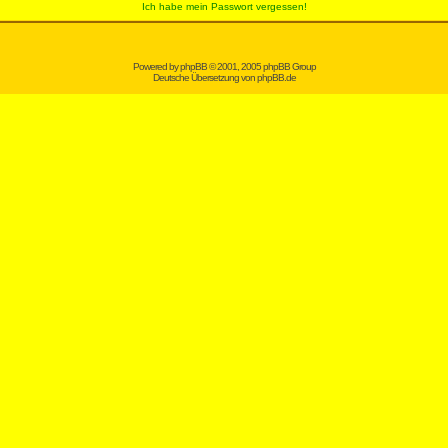
Ich habe mein Passwort vergessen!
Powered by
phpBB
© 2001, 2005 phpBB Group
Deutsche Übersetzung von
phpBB.de