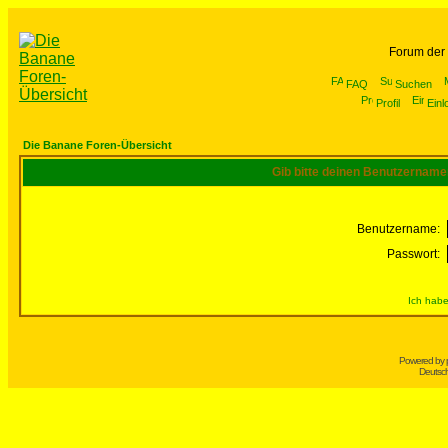
Forum der
FAQ
Suchen
Profil
Einl
Die Banane Foren-Übersicht
Gib bitte deinen Benutzername
Benutzername:
Passwort:
Ich habe
Powered by
Deutsc