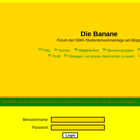
Die Banane
Forum der GWH-Studentenwohnanlage am Büge
FAQ
Suchen
Mitgliederliste
Benutzergruppen
Profil
Einloggen, um private Nachrichten zu lesen
Gib bitte deinen Benutzernamen und dein Passwort ein, um dich einzuloggen!
Benutzername:
Passwort: