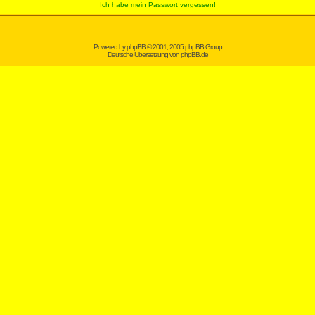
Ich habe mein Passwort vergessen!
Powered by
phpBB
© 2001, 2005 phpBB Group
Deutsche Übersetzung von
phpBB.de