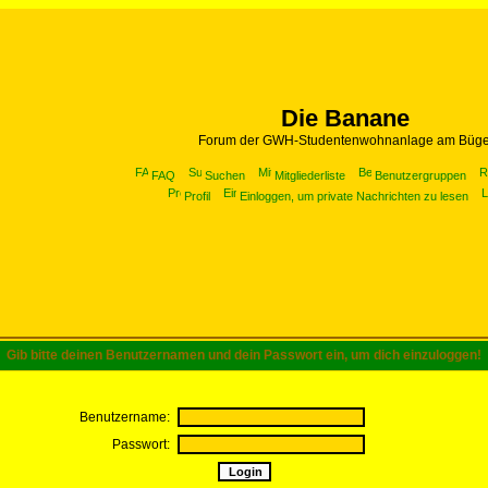
Die Banane
Forum der GWH-Studentenwohnanlage am Büge
FAQ
Suchen
Mitgliederliste
Benutzergruppen
Profil
Einloggen, um private Nachrichten zu lesen
Gib bitte deinen Benutzernamen und dein Passwort ein, um dich einzuloggen!
Benutzername:
Passwort: