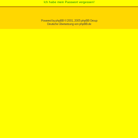
Ich habe mein Passwort vergessen!
Powered by
phpBB
© 2001, 2005 phpBB Group
Deutsche Übersetzung von
phpBB.de