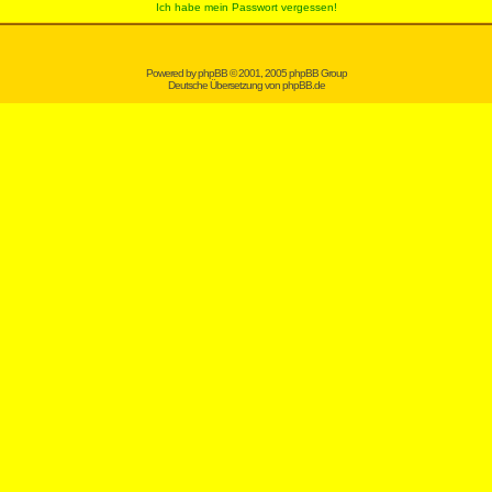
Ich habe mein Passwort vergessen!
Powered by
phpBB
© 2001, 2005 phpBB Group
Deutsche Übersetzung von
phpBB.de