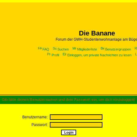
Die Banane
Forum der GWH-Studentenwohnanlage am Büge
FAQ
Suchen
Mitgliederliste
Benutzergruppen
Profil
Einloggen, um private Nachrichten zu lesen
Gib bitte deinen Benutzernamen und dein Passwort ein, um dich einzuloggen!
Benutzername:
Passwort: