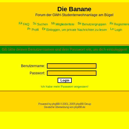
Die Banane
Forum der GWH-Studentenwohnanlage am Bügel
FAQ
Suchen
Mitgliederliste
Benutzergruppen
Registrier
Profil
Einloggen, um private Nachrichten zu lesen
Login
Gib bitte deinen Benutzernamen und dein Passwort ein, um dich einzuloggen!
Benutzername:
Passwort:
Ich habe mein Passwort vergessen!
Powered by
phpBB
© 2001, 2005 phpBB Group
Deutsche Übersetzung von
phpBB.de