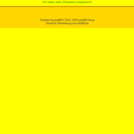
Ich habe mein Passwort vergessen!
Powered by
phpBB
© 2001, 2005 phpBB Group
Deutsche Übersetzung von
phpBB.de