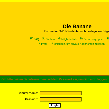
Die Banane
Forum der GWH-Studentenwohnanlage am Büge
FAQ
Suchen
Mitgliederliste
Benutzergruppen
Profil
Einloggen, um private Nachrichten zu lesen
Gib bitte deinen Benutzernamen und dein Passwort ein, um dich einzuloggen!
Benutzername:
Passwort: