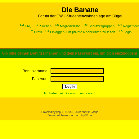
Die Banane
Forum der GWH-Studentenwohnanlage am Bügel
FAQ
Suchen
Mitgliederliste
Benutzergruppen
Registrier
Profil
Einloggen, um private Nachrichten zu lesen
Login
Gib bitte deinen Benutzernamen und dein Passwort ein, um dich einzuloggen!
Benutzername:
Passwort:
Ich habe mein Passwort vergessen!
Powered by
phpBB
© 2001, 2005 phpBB Group
Deutsche Übersetzung von
phpBB.de