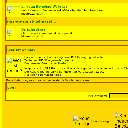
Links zu Bewohnie Websites
hier finden sich Verweise auf Webseiten der Hausbewohner...
Moderator
nauti
was-wo-sonst-net-passt...
Verschiedenes
alles mögliche was sonst nicht passt...
Moderator
nauti
Wer ist online?
Unsere Benutzer haben insgesamt
206
Beiträge geschrieben.
Wir haben
40908
registrierte Benutzer.
Der neueste Benutzer ist
Mariorib
.
Insgesamt sind
339
Benutzer online: Kein registrierter, kein versteckter und 
Der Rekord liegt bei
3973
Benutzern am 03.08.2026, 12:26.
Registrierte Benutzer: Keine
Diese Daten zeigen an, wer in den letzten 5 Minuten online war.
Login
Benutzername:
Neue Beiträge