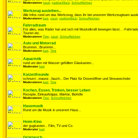
Moderatoren
nauti
,
nadine48a1r
,
Schnuffelchen
Werkzeug ausleihen...
Alle Infos rund um das Werkzeug, dass ihr bei unserem Werkzeugteam auslei
Moderatoren
bart
,
nauti
,
nadine48a1r
,
Schnuffelchen
Fahrradraum
Für alles, was Räder hat und sich mit Muskelkraft bewegen lässt... -Fahrrad
Touren etc.
Moderatoren
Tine
,
nauti
,
Schnuffelchen
Auto und Motorrad
Brummm...Brummm...
Moderatoren
bart
,
Tine
Aquaristik
rund um den mit Wasser gefüllten Glaskasten...
Moderator
bart
Katzenfreunde
schnurrr...maunz...fauch... Der Platz für Dosenöffner und Streuwechsler
Moderatoren
bart
,
Tine
Kochen, Essen, Trinken, besser Leben
Rezepte, Einkaufstipps, Märkte, Biohöfe
Moderatoren
Tine
,
Schnuffelchen
Hausmusik
Rund um die Musik in unserem Haus...
Heim-Kino
der gugkasten... Film, TV und Co.
Moderator
bart
Grünzeuch