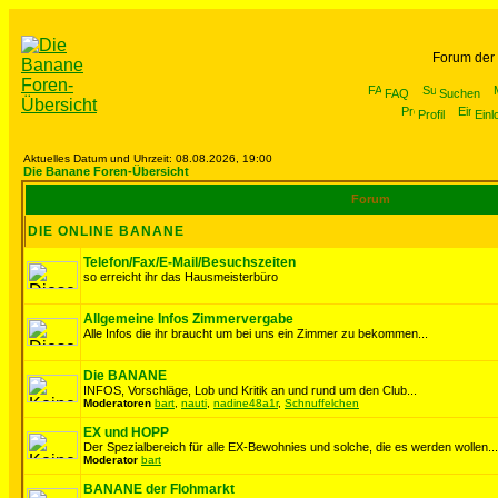
Forum der
FAQ
Suchen
Profil
Einl
Aktuelles Datum und Uhrzeit: 08.08.2026, 19:00
Die Banane Foren-Übersicht
Forum
DIE ONLINE BANANE
Telefon/Fax/E-Mail/Besuchszeiten
so erreicht ihr das Hausmeisterbüro
Allgemeine Infos Zimmervergabe
Alle Infos die ihr braucht um bei uns ein Zimmer zu bekommen...
Die BANANE
INFOS, Vorschläge, Lob und Kritik an und rund um den Club...
Moderatoren
bart
,
nauti
,
nadine48a1r
,
Schnuffelchen
EX und HOPP
Der Spezialbereich für alle EX-Bewohnies und solche, die es werden wollen...
Moderator
bart
BANANE der Flohmarkt