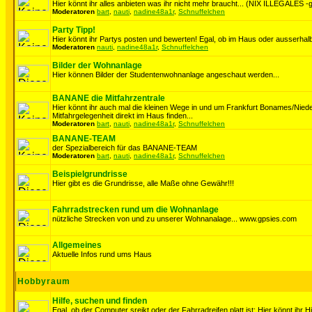
Hier könnt ihr alles anbieten was ihr nicht mehr braucht... (NIX ILLEGALES -ge
Moderatoren
bart
,
nauti
,
nadine48a1r
,
Schnuffelchen
Party Tipp!
Hier könnt ihr Partys posten und bewerten! Egal, ob im Haus oder ausserhalb
Moderatoren
nauti
,
nadine48a1r
,
Schnuffelchen
Bilder der Wohnanlage
Hier können Bilder der Studentenwohnanlage angeschaut werden...
BANANE die Mitfahrzentrale
Hier könnt ihr auch mal die kleinen Wege in und um Frankfurt Bonames/Nie
Mitfahrgelegenheit direkt im Haus finden...
Moderatoren
bart
,
nauti
,
nadine48a1r
,
Schnuffelchen
BANANE-TEAM
der Spezialbereich für das BANANE-TEAM
Moderatoren
bart
,
nauti
,
nadine48a1r
,
Schnuffelchen
Beispielgrundrisse
Hier gibt es die Grundrisse, alle Maße ohne Gewähr!!!
Fahrradstrecken rund um die Wohnanlage
nützliche Strecken von und zu unserer Wohnanalage... www.gpsies.com
Allgemeines
Aktuelle Infos rund ums Haus
Hobbyraum
Hilfe, suchen und finden
Egal, ob der Computer sreikt oder der Fahrradreifen platt ist: Hier könnt ihr H