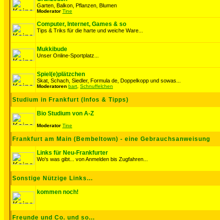
Garten, Balkon, Pflanzen, Blumen
Moderator
Tine
Computer, Internet, Games & so
Tips & Triks für die harte und weiche Ware...
Mukkibude
Unser Online-Sportplatz...
Spiel(e)plätzchen
Skat, Schach, Siedler, Formula de, Doppelkopp und sowas...
Moderatoren
bart
,
Schnuffelchen
Studium in Frankfurt (Infos & Tipps)
Bio Studium von A-Z
Moderator
Tine
Frankfurt am Main (Bembeltown) - eine Gebrauchsanweisung
Links für Neu-Frankfurter
Wo's was gibt... von Anmelden bis Zugfahren...
Sonstige Nützige Links...
kommen noch!
Freunde und Co. und so...