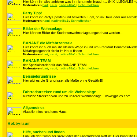
Hier könnt ihr alles anbieten was ihr nicht mehr braucht... (NIX ILLEGALES -ge
Moderatoren
bart
,
nauti
,
nadine48a1r
,
Schnuffelchen
Party Tipp!
Hier könnt ihr Partys posten und bewerten! Egal, ob im Haus oder ausserhalb
Moderatoren
nauti
,
nadine48a1r
,
Schnuffelchen
Bilder der Wohnanlage
Hier können Bilder der Studentenwohnanlage angeschaut werden...
BANANE die Mitfahrzentrale
Hier könnt ihr auch mal die kleinen Wege in und um Frankfurt Bonames/Nie
Mitfahrgelegenheit direkt im Haus finden...
Moderatoren
bart
,
nauti
,
nadine48a1r
,
Schnuffelchen
BANANE-TEAM
der Spezialbereich für das BANANE-TEAM
Moderatoren
bart
,
nauti
,
nadine48a1r
,
Schnuffelchen
Beispielgrundrisse
Hier gibt es die Grundrisse, alle Maße ohne Gewähr!!!
Fahrradstrecken rund um die Wohnanlage
nützliche Strecken von und zu unserer Wohnanalage... www.gpsies.com
Allgemeines
Aktuelle Infos rund ums Haus
Hobbyraum
Hilfe, suchen und finden
Egal, ob der Computer sreikt oder der Fahrradreifen platt ist: Hier könnt ihr H