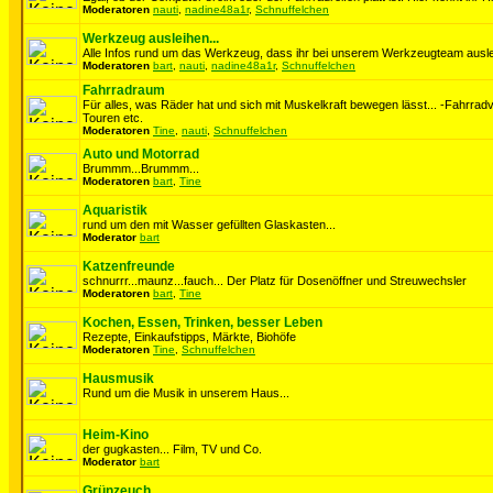
Moderatoren
nauti
,
nadine48a1r
,
Schnuffelchen
Werkzeug ausleihen...
Alle Infos rund um das Werkzeug, dass ihr bei unserem Werkzeugteam auslei
Moderatoren
bart
,
nauti
,
nadine48a1r
,
Schnuffelchen
Fahrradraum
Für alles, was Räder hat und sich mit Muskelkraft bewegen lässt... -Fahrrad
Touren etc.
Moderatoren
Tine
,
nauti
,
Schnuffelchen
Auto und Motorrad
Brummm...Brummm...
Moderatoren
bart
,
Tine
Aquaristik
rund um den mit Wasser gefüllten Glaskasten...
Moderator
bart
Katzenfreunde
schnurrr...maunz...fauch... Der Platz für Dosenöffner und Streuwechsler
Moderatoren
bart
,
Tine
Kochen, Essen, Trinken, besser Leben
Rezepte, Einkaufstipps, Märkte, Biohöfe
Moderatoren
Tine
,
Schnuffelchen
Hausmusik
Rund um die Musik in unserem Haus...
Heim-Kino
der gugkasten... Film, TV und Co.
Moderator
bart
Grünzeuch