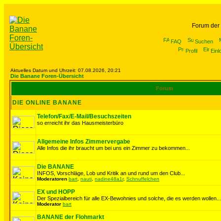
Forum der
FAQ
Suchen
Profil
Einl
Aktuelles Datum und Uhrzeit: 07.08.2026, 20:21
Die Banane Foren-Übersicht
Forum
DIE ONLINE BANANE
Telefon/Fax/E-Mail/Besuchszeiten
so erreicht ihr das Hausmeisterbüro
Allgemeine Infos Zimmervergabe
Alle Infos die ihr braucht um bei uns ein Zimmer zu bekommen...
Die BANANE
INFOS, Vorschläge, Lob und Kritik an und rund um den Club...
Moderatoren
bart
,
nauti
,
nadine48a1r
,
Schnuffelchen
EX und HOPP
Der Spezialbereich für alle EX-Bewohnies und solche, die es werden wollen...
Moderator
bart
BANANE der Flohmarkt