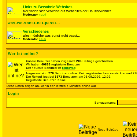
Links zu Bewohnie Websites
hier finden sich Verweise auf Webseiten der Hausbewohner...
Moderator
nauti
was-wo-sonst-net-passt...
Verschiedenes
alles mögliche was sonst nicht passt...
Moderator
nauti
Wer ist online?
Unsere Benutzer haben insgesamt
206
Beiträge geschrieben.
Wir haben
40899
registrierte Benutzer.
Der neueste Benutzer ist
rcproVag
.
Insgesamt sind
278
Benutzer online: Kein registrierter, kein versteckter und 
Der Rekord liegt bei
3973
Benutzern am 03.08.2026, 12:26.
Registrierte Benutzer: Keine
Diese Daten zeigen an, wer in den letzten 5 Minuten online war.
Login
Benutzername:
Neue Beiträge