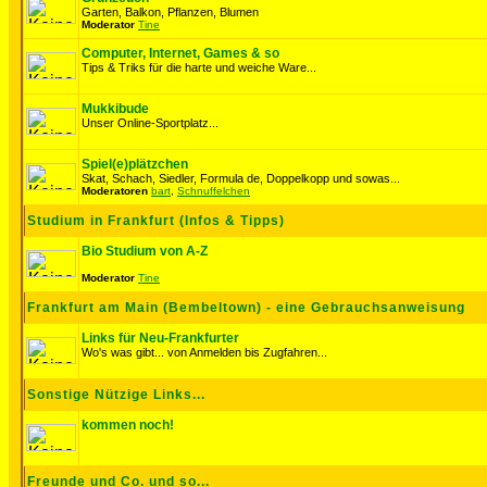
Garten, Balkon, Pflanzen, Blumen
Moderator
Tine
Computer, Internet, Games & so
Tips & Triks für die harte und weiche Ware...
Mukkibude
Unser Online-Sportplatz...
Spiel(e)plätzchen
Skat, Schach, Siedler, Formula de, Doppelkopp und sowas...
Moderatoren
bart
,
Schnuffelchen
Studium in Frankfurt (Infos & Tipps)
Bio Studium von A-Z
Moderator
Tine
Frankfurt am Main (Bembeltown) - eine Gebrauchsanweisung
Links für Neu-Frankfurter
Wo's was gibt... von Anmelden bis Zugfahren...
Sonstige Nützige Links...
kommen noch!
Freunde und Co. und so...