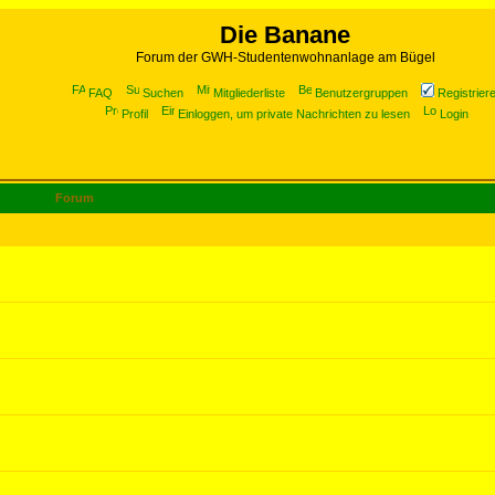
Die Banane
Forum der GWH-Studentenwohnanlage am Bügel
FAQ
Suchen
Mitgliederliste
Benutzergruppen
Registrier
Profil
Einloggen, um private Nachrichten zu lesen
Login
Forum