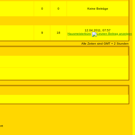
0
0
Keine Beiträge
12.04.2011, 07:57
9
18
Hausmeisterbüro
Alle Zeiten sind GMT + 2 Stunden
rrt