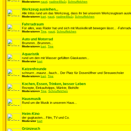
Moderatoren
nauti
,
nadine48a1r
,
Schnuffelchen
Werkzeug ausleihen...
Alle Infos rund um das Werkzeug, dass ihr bei unserem Werkzeugteam auslei
Moderatoren
bart
,
nauti
,
nadine48a1r
,
Schnuffelchen
Fahrradraum
Für alles, was Räder hat und sich mit Muskelkraft bewegen lässt... -Fahrradv
Moderatoren
Tine
,
nauti
,
Schnuffelchen
Auto und Motorrad
Brummm...Brummm...
Moderatoren
bart
,
Tine
Aquaristik
rund um den mit Wasser gefüllten Glaskasten...
Moderator
bart
Katzenfreunde
schnurrr...maunz...fauch... Der Platz für Dosenöffner und Streuwechsler
Moderatoren
bart
,
Tine
Kochen, Essen, Trinken, besser Leben
Rezepte, Einkaufstipps, Märkte, Biohöfe
Moderatoren
Tine
,
Schnuffelchen
Hausmusik
Rund um die Musik in unserem Haus...
Heim-Kino
der gugkasten... Film, TV und Co.
Moderator
bart
Grünzeuch