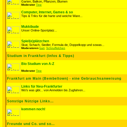
Garten, Balkon, Pflanzen, Blumen
Moderator
Tine
Computer, Internet, Games & so
Tips & Triks für die harte und weiche Ware...
Mukkibude
Unser Online-Sportplatz...
Spiel(e)plätzchen
Skat, Schach, Siedler, Formula de, Doppelkopp und sowas...
Moderatoren
bart
,
Schnuffelchen
Studium in Frankfurt (Infos & Tipps)
Bio Studium von A-Z
Moderator
Tine
Frankfurt am Main (Bembeltown) - eine Gebrauchsanweisung
Links für Neu-Frankfurter
Wo's was gibt... von Anmelden bis Zugfahren...
Sonstige Nützige Links...
kommen noch!
Freunde und Co. und so...