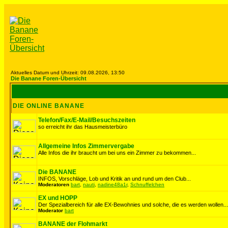
Aktuelles Datum und Uhrzeit: 09.08.2026, 13:50
Die Banane Foren-Übersicht
DIE ONLINE BANANE
Telefon/Fax/E-Mail/Besuchszeiten
so erreicht ihr das Hausmeisterbüro
Allgemeine Infos Zimmervergabe
Alle Infos die ihr braucht um bei uns ein Zimmer zu bekommen...
Die BANANE
INFOS, Vorschläge, Lob und Kritik an und rund um den Club...
Moderatoren
bart
,
nauti
,
nadine48a1r
,
Schnuffelchen
EX und HOPP
Der Spezialbereich für alle EX-Bewohnies und solche, die es werden wollen...
Moderator
bart
BANANE der Flohmarkt