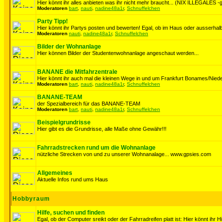
Hier könnt ihr alles anbieten was ihr nicht mehr braucht... (NIX ILLEGALES -ge
Moderatoren
bart
,
nauti
,
nadine48a1r
,
Schnuffelchen
Party Tipp!
Hier könnt ihr Partys posten und bewerten! Egal, ob im Haus oder ausserhalb
Moderatoren
nauti
,
nadine48a1r
,
Schnuffelchen
Bilder der Wohnanlage
Hier können Bilder der Studentenwohnanlage angeschaut werden...
BANANE die Mitfahrzentrale
Hier könnt ihr auch mal die kleinen Wege in und um Frankfurt Bonames/Niede
Moderatoren
bart
,
nauti
,
nadine48a1r
,
Schnuffelchen
BANANE-TEAM
der Spezialbereich für das BANANE-TEAM
Moderatoren
bart
,
nauti
,
nadine48a1r
,
Schnuffelchen
Beispielgrundrisse
Hier gibt es die Grundrisse, alle Maße ohne Gewähr!!!
Fahrradstrecken rund um die Wohnanlage
nützliche Strecken von und zu unserer Wohnanalage... www.gpsies.com
Allgemeines
Aktuelle Infos rund ums Haus
Hobbyraum
Hilfe, suchen und finden
Egal, ob der Computer sreikt oder der Fahrradreifen platt ist: Hier könnt ihr H