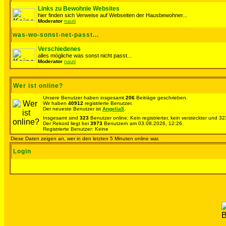
Links zu Bewohnie Websites
hier finden sich Verweise auf Webseiten der Hausbewohner...
Moderator
nauti
was-wo-sonst-net-passt...
Verschiedenes
alles mögliche was sonst nicht passt...
Moderator
nauti
Wer ist online?
Unsere Benutzer haben insgesamt
206
Beiträge geschrieben.
Wir haben
40912
registrierte Benutzer.
Der neueste Benutzer ist
Angelia5
.
Insgesamt sind
323
Benutzer online: Kein registrierter, kein versteckter und 
Der Rekord liegt bei
3973
Benutzern am 03.08.2026, 12:26.
Registrierte Benutzer: Keine
Diese Daten zeigen an, wer in den letzten 5 Minuten online war.
Login