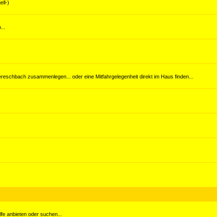
ll-)
...
reschbach zusammenlegen... oder eine Mitfahrgelegenheit direkt im Haus finden...
ilfe anbieten oder suchen...