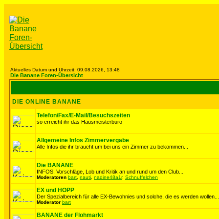
Aktuelles Datum und Uhrzeit: 09.08.2026, 13:48
Die Banane Foren-Übersicht
DIE ONLINE BANANE
Telefon/Fax/E-Mail/Besuchszeiten
so erreicht ihr das Hausmeisterbüro
Allgemeine Infos Zimmervergabe
Alle Infos die ihr braucht um bei uns ein Zimmer zu bekommen...
Die BANANE
INFOS, Vorschläge, Lob und Kritik an und rund um den Club...
Moderatoren
bart
,
nauti
,
nadine48a1r
,
Schnuffelchen
EX und HOPP
Der Spezialbereich für alle EX-Bewohnies und solche, die es werden wollen...
Moderator
bart
BANANE der Flohmarkt