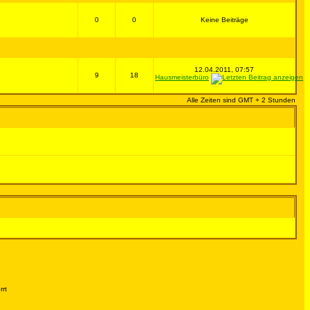
0
0
Keine Beiträge
12.04.2011, 07:57
9
18
Hausmeisterbüro
Alle Zeiten sind GMT + 2 Stunden
rrt