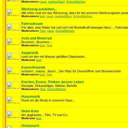
Moderatoren
nauti
,
nadine48a1r
,
Schnuffelchen
Werkzeug ausleihen...
Alle Infos rund um das Werkzeug, dass ihr bei unserem Werkzeugteam auslei
Moderatoren
bart
,
nauti
,
nadine48a1r
,
Schnuffelchen
Fahrradraum
Für alles, was Räder hat und sich mit Muskelkraft bewegen lässt... -Fahrradv
Moderatoren
Tine
,
nauti
,
Schnuffelchen
Auto und Motorrad
Brummm...Brummm...
Moderatoren
bart
,
Tine
Aquaristik
rund um den mit Wasser gefüllten Glaskasten...
Moderator
bart
Katzenfreunde
schnurrr...maunz...fauch... Der Platz für Dosenöffner und Streuwechsler
Moderatoren
bart
,
Tine
Kochen, Essen, Trinken, besser Leben
Rezepte, Einkaufstipps, Märkte, Biohöfe
Moderatoren
Tine
,
Schnuffelchen
Hausmusik
Rund um die Musik in unserem Haus...
Heim-Kino
der gugkasten... Film, TV und Co.
Moderator
bart
Grünzeuch