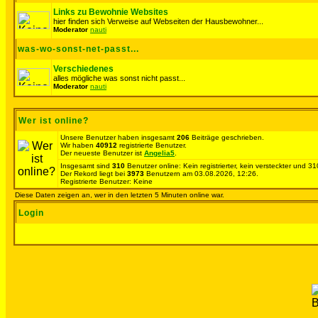
Links zu Bewohnie Websites
hier finden sich Verweise auf Webseiten der Hausbewohner...
Moderator
nauti
was-wo-sonst-net-passt...
Verschiedenes
alles mögliche was sonst nicht passt...
Moderator
nauti
Wer ist online?
Unsere Benutzer haben insgesamt
206
Beiträge geschrieben.
Wir haben
40912
registrierte Benutzer.
Der neueste Benutzer ist
Angelia5
.
Insgesamt sind
310
Benutzer online: Kein registrierter, kein versteckter und 
Der Rekord liegt bei
3973
Benutzern am 03.08.2026, 12:26.
Registrierte Benutzer: Keine
Diese Daten zeigen an, wer in den letzten 5 Minuten online war.
Login