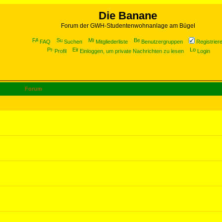
Die Banane
Forum der GWH-Studentenwohnanlage am Bügel
FAQ
Suchen
Mitgliederliste
Benutzergruppen
Registrier
Profil
Einloggen, um private Nachrichten zu lesen
Login
Forum