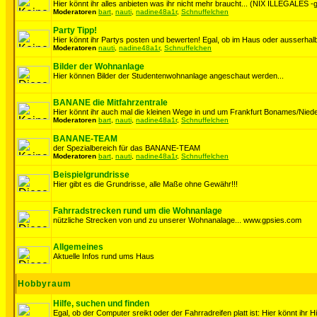
Hier könnt ihr alles anbieten was ihr nicht mehr braucht... (NIX ILLEGALES -ge
Moderatoren
bart
,
nauti
,
nadine48a1r
,
Schnuffelchen
Party Tipp!
Hier könnt ihr Partys posten und bewerten! Egal, ob im Haus oder ausserhalb
Moderatoren
nauti
,
nadine48a1r
,
Schnuffelchen
Bilder der Wohnanlage
Hier können Bilder der Studentenwohnanlage angeschaut werden...
BANANE die Mitfahrzentrale
Hier könnt ihr auch mal die kleinen Wege in und um Frankfurt Bonames/Niede
Moderatoren
bart
,
nauti
,
nadine48a1r
,
Schnuffelchen
BANANE-TEAM
der Spezialbereich für das BANANE-TEAM
Moderatoren
bart
,
nauti
,
nadine48a1r
,
Schnuffelchen
Beispielgrundrisse
Hier gibt es die Grundrisse, alle Maße ohne Gewähr!!!
Fahrradstrecken rund um die Wohnanlage
nützliche Strecken von und zu unserer Wohnanalage... www.gpsies.com
Allgemeines
Aktuelle Infos rund ums Haus
Hobbyraum
Hilfe, suchen und finden
Egal, ob der Computer sreikt oder der Fahrradreifen platt ist: Hier könnt ihr H