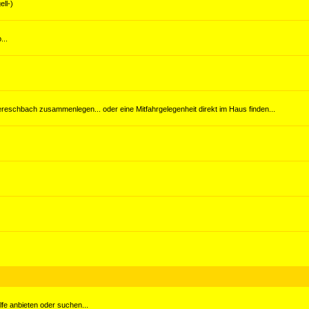
ll-)
...
reschbach zusammenlegen... oder eine Mitfahrgelegenheit direkt im Haus finden...
ilfe anbieten oder suchen...