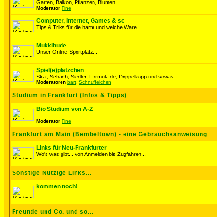
Garten, Balkon, Pflanzen, Blumen
Moderator
Tine
Computer, Internet, Games & so
Tips & Triks für die harte und weiche Ware...
Mukkibude
Unser Online-Sportplatz...
Spiel(e)plätzchen
Skat, Schach, Siedler, Formula de, Doppelkopp und sowas...
Moderatoren
bart
,
Schnuffelchen
Studium in Frankfurt (Infos & Tipps)
Bio Studium von A-Z
Moderator
Tine
Frankfurt am Main (Bembeltown) - eine Gebrauchsanweisung
Links für Neu-Frankfurter
Wo's was gibt... von Anmelden bis Zugfahren...
Sonstige Nützige Links...
kommen noch!
Freunde und Co. und so...