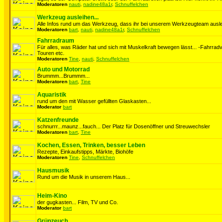
Moderatoren
nauti
,
nadine48a1r
,
Schnuffelchen
Werkzeug ausleihen...
Alle Infos rund um das Werkzeug, dass ihr bei unserem Werkzeugteam auslei
Moderatoren
bart
,
nauti
,
nadine48a1r
,
Schnuffelchen
Fahrradraum
Für alles, was Räder hat und sich mit Muskelkraft bewegen lässt... -Fahrrad
Touren etc.
Moderatoren
Tine
,
nauti
,
Schnuffelchen
Auto und Motorrad
Brummm...Brummm...
Moderatoren
bart
,
Tine
Aquaristik
rund um den mit Wasser gefüllten Glaskasten...
Moderator
bart
Katzenfreunde
schnurrr...maunz...fauch... Der Platz für Dosenöffner und Streuwechsler
Moderatoren
bart
,
Tine
Kochen, Essen, Trinken, besser Leben
Rezepte, Einkaufstipps, Märkte, Biohöfe
Moderatoren
Tine
,
Schnuffelchen
Hausmusik
Rund um die Musik in unserem Haus...
Heim-Kino
der gugkasten... Film, TV und Co.
Moderator
bart
Grünzeuch