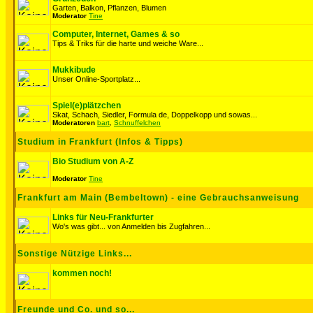
Garten, Balkon, Pflanzen, Blumen
Moderator
Tine
Computer, Internet, Games & so
Tips & Triks für die harte und weiche Ware...
Mukkibude
Unser Online-Sportplatz...
Spiel(e)plätzchen
Skat, Schach, Siedler, Formula de, Doppelkopp und sowas...
Moderatoren
bart
,
Schnuffelchen
Studium in Frankfurt (Infos & Tipps)
Bio Studium von A-Z
Moderator
Tine
Frankfurt am Main (Bembeltown) - eine Gebrauchsanweisung
Links für Neu-Frankfurter
Wo's was gibt... von Anmelden bis Zugfahren...
Sonstige Nützige Links...
kommen noch!
Freunde und Co. und so...