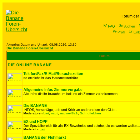
Forum der
FAQ
Suchen
Profil
Einl
Aktuelles Datum und Uhrzeit: 08.08.2026, 13:39
Die Banane Foren-Übersicht
Forum
DIE ONLINE BANANE
Telefon/Fax/E-Mail/Besuchszeiten
so erreicht ihr das Hausmeisterbüro
Allgemeine Infos Zimmervergabe
Alle Infos die ihr braucht um bei uns ein Zimmer zu bekommen...
Die BANANE
INFOS, Vorschläge, Lob und Kritik an und rund um den Club...
Moderatoren
bart
,
nauti
,
nadine48a1r
,
Schnuffelchen
EX und HOPP
Der Spezialbereich für alle EX-Bewohnies und solche, die es werden wollen...
Moderator
bart
BANANE der Flohmarkt