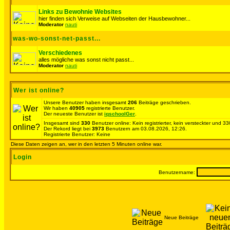
Links zu Bewohnie Websites
hier finden sich Verweise auf Webseiten der Hausbewohner...
Moderator
nauti
was-wo-sonst-net-passt...
Verschiedenes
alles mögliche was sonst nicht passt...
Moderator
nauti
Wer ist online?
Unsere Benutzer haben insgesamt
206
Beiträge geschrieben.
Wir haben
40905
registrierte Benutzer.
Der neueste Benutzer ist
iqschoolGer
.
Insgesamt sind
330
Benutzer online: Kein registrierter, kein versteckter und 
Der Rekord liegt bei
3973
Benutzern am 03.08.2026, 12:26.
Registrierte Benutzer: Keine
Diese Daten zeigen an, wer in den letzten 5 Minuten online war.
Login
Benutzername:
Neue Beiträge