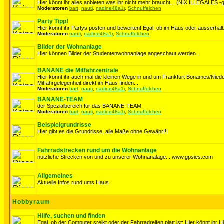
Hier könnt ihr alles anbieten was ihr nicht mehr braucht... (NIX ILLEGALES -ge
Moderatoren
bart
,
nauti
,
nadine48a1r
,
Schnuffelchen
Party Tipp!
Hier könnt ihr Partys posten und bewerten! Egal, ob im Haus oder ausserhalb
Moderatoren
nauti
,
nadine48a1r
,
Schnuffelchen
Bilder der Wohnanlage
Hier können Bilder der Studentenwohnanlage angeschaut werden...
BANANE die Mitfahrzentrale
Hier könnt ihr auch mal die kleinen Wege in und um Frankfurt Bonames/Nie
Mitfahrgelegenheit direkt im Haus finden...
Moderatoren
bart
,
nauti
,
nadine48a1r
,
Schnuffelchen
BANANE-TEAM
der Spezialbereich für das BANANE-TEAM
Moderatoren
bart
,
nauti
,
nadine48a1r
,
Schnuffelchen
Beispielgrundrisse
Hier gibt es die Grundrisse, alle Maße ohne Gewähr!!!
Fahrradstrecken rund um die Wohnanlage
nützliche Strecken von und zu unserer Wohnanalage... www.gpsies.com
Allgemeines
Aktuelle Infos rund ums Haus
Hobbyraum
Hilfe, suchen und finden
Egal, ob der Computer sreikt oder der Fahrradreifen platt ist: Hier könnt ihr H