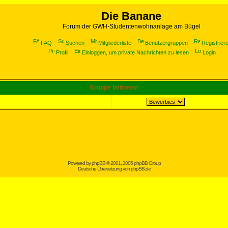
Die Banane
Forum der GWH-Studentenwohnanlage am Bügel
FAQ
Suchen
Mitgliederliste
Benutzergruppen
Registrier
Profil
Einloggen, um private Nachrichten zu lesen
Login
Gruppe beitreten
Powered by
phpBB
© 2001, 2005 phpBB Group
Deutsche Übersetzung von
phpBB.de