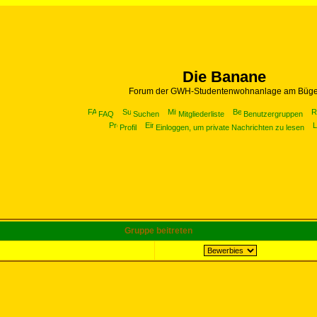
Die Banane
Forum der GWH-Studentenwohnanlage am Büge
FAQ
Suchen
Mitgliederliste
Benutzergruppen
Profil
Einloggen, um private Nachrichten zu lesen
Gruppe beitreten