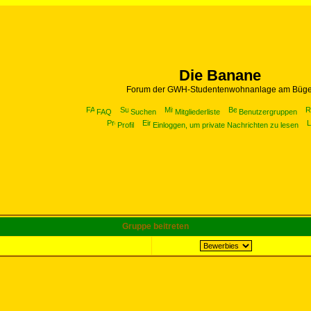
Die Banane
Forum der GWH-Studentenwohnanlage am Büge
FAQ
Suchen
Mitgliederliste
Benutzergruppen
Profil
Einloggen, um private Nachrichten zu lesen
Gruppe beitreten