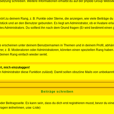
Übersetzung schreiben. Weitere Informationen erhältst du auf der phpBB Group Websit
rt zu deinem Rang, z. B. Punkte oder Sterne, die anzeigen, wie viele Beiträge du
elstück und an den Benutzer gebunden. Es liegt am Administrator, ob er Avatare erl
s Administrators. Du solltest ihn nach dem Grund fragen (Er wird bestimmt einen 
e erscheinen unter deinem Benutzernamen in Themen und in deinem Profil, abhän
r, z. B. Moderatoren oder Administratoren, könnten einen speziellen Rang haben. 
r deinen Rang einfach wieder senkt.
rt, mich einzuloggen!
der Administrator diese Funktion zulässt). Damit sollen obszöne Mails von unbeka
Beiträge schreiben
der Beitragsseite. Es kann sein, dass du dich erst registrieren musst, bevor du e
ragen teilnehmen, usw.
-Liste)