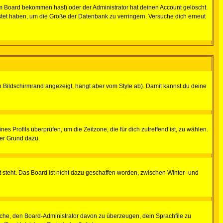
m Board bekommen hast) oder der Administrator hat deinen Account gelöscht.
postet haben, um die Größe der Datenbank zu verringern. Versuche dich erneut
 Bildschirmrand angezeigt, hängt aber vom Style ab). Damit kannst du deine
nes Profils überprüfen, um die Zeitzone, die für dich zutreffend ist, zu wählen.
uter Grund dazu.
 steht. Das Board ist nicht dazu geschaffen worden, zwischen Winter- und
rsuche, den Board-Administrator davon zu überzeugen, dein Sprachfile zu