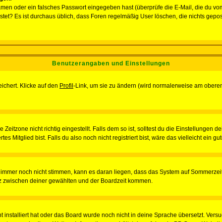
men oder ein falsches Passwort eingegeben hast (überprüfe die E-Mail, die du vo
gepostet? Es ist durchaus üblich, dass Foren regelmäßig User löschen, die nichts ge
Benutzerangaben und Einstellungen
eichert. Klicke auf den
Profil
-Link, um sie zu ändern (wird normalerweise am oberen
itzone nicht richtig eingestellt. Falls dem so ist, solltest du die Einstellungen dei
es Mitglied bist. Falls du also noch nicht registriert bist, wäre das vielleicht ein g
en immer noch nicht stimmen, kann es daran liegen, dass das System auf Sommerzeit
z zwischen deiner gewählten und der Boardzeit kommen.
ht installiert hat oder das Board wurde noch nicht in deine Sprache übersetzt. Ve