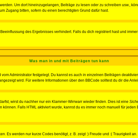
rden. Um dort hineinzugelangen, Beiträge zu lesen oder zu schreiben usw., könn
 um Zugang bitten, sofern du einen berechtigten Grund dafür hast.
einflussung des Ergebnisses verhindert. Falls du dich registriert hast und immer 
Was man in und mit Beiträgen tun kann
vom Administrator festgelegt. Du kannst es auch in einzelnen Beiträgen deaktivie
angezeigt wird. Für weitere Informationen über den BBCode solltest du dir die Anle
darfst, wirst du nachher nur ein Klammer-Wirrwarr wieder finden. Dies ist eine
Sich
können. Falls HTML aktiviert wurde, kannst du es immer noch manuell für jeden 
n. Es werden nur kurze Codes benötigt, z. B. zeigt :) Freude und :( Traurigkeit an