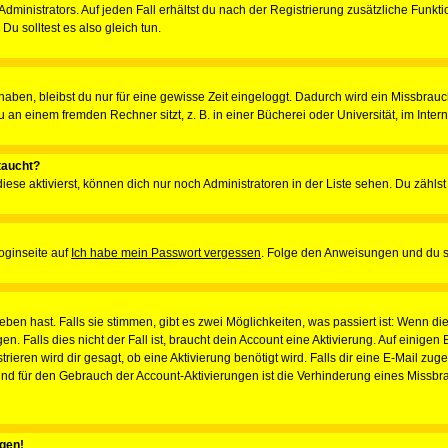
ministrators. Auf jeden Fall erhältst du nach der Registrierung zusätzliche Funktion
u solltest es also gleich tun.
 haben, bleibst du nur für eine gewisse Zeit eingeloggt. Dadurch wird ein Missbrau
n einem fremden Rechner sitzt, z. B. in einer Bücherei oder Universität, im Intern
taucht?
iese aktivierst, können dich nur noch Administratoren in der Liste sehen. Du zählst
oginseite auf
Ich habe mein Passwort vergessen
. Folge den Anweisungen und du so
en hast. Falls sie stimmen, gibt es zwei Möglichkeiten, was passiert ist: Wenn 
 Falls dies nicht der Fall ist, braucht dein Account eine Aktivierung. Auf einigen
rieren wird dir gesagt, ob eine Aktivierung benötigt wird. Falls dir eine E-Mail zu
rund für den Gebrauch der Account-Aktivierungen ist die Verhinderung eines Missb
ggen!