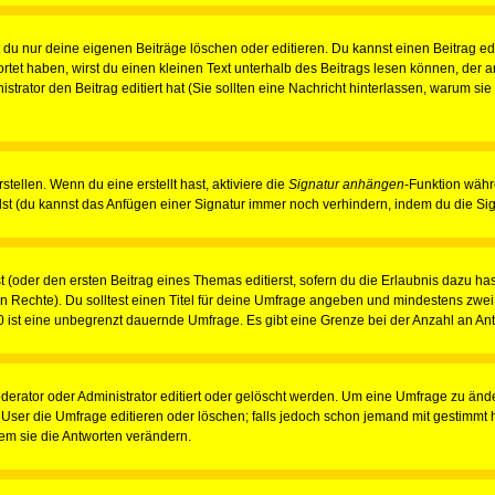
du nur deine eigenen Beiträge löschen oder editieren. Du kannst einen Beitrag edi
ortet haben, wirst du einen kleinen Text unterhalb des Beitrags lesen können, der 
nistrator den Beitrag editiert hat (Sie sollten eine Nachricht hinterlassen, warum s
tellen. Wenn du eine erstellt hast, aktiviere die
Signatur anhängen
-Funktion währ
st (du kannst das Anfügen einer Signatur immer noch verhindern, indem du die Sig
 (oder den ersten Beitrag eines Themas editierst, sofern du die Erlaubnis dazu hast
chen Rechte). Du solltest einen Titel für deine Umfrage angeben und mindestens zw
 0 ist eine unbegrenzt dauernde Umfrage. Es gibt eine Grenze bei der Anzahl an Antw
ator oder Administrator editiert oder gelöscht werden. Um eine Umfrage zu änder
r die Umfrage editieren oder löschen; falls jedoch schon jemand mit gestimmt ha
em sie die Antworten verändern.