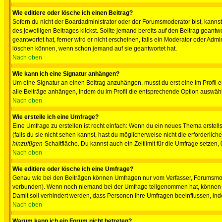
Wie editiere oder lösche ich einen Beitrag?
Sofern du nicht der Boardadministrator oder der Forumsmoderator bist, kannst 
des jeweiligen Beitrages klickst. Sollte jemand bereits auf den Beitrag geantw
geantwortet hat, ferner wird er nicht erscheinen, falls ein Moderator oder Admi
löschen können, wenn schon jemand auf sie geantwortet hat.
Nach oben
Wie kann ich eine Signatur anhängen?
Um eine Signatur an einen Beitrag anzuhängen, musst du erst eine im Profil ers
alle Beiträge anhängen, indem du im Profil die entsprechende Option auswähl
Nach oben
Wie erstelle ich eine Umfrage?
Eine Umfrage zu erstellen ist recht einfach: Wenn du ein neues Thema erstellst
(falls du sie nicht sehen kannst, hast du möglicherweise nicht die erforderli
hinzufügen
-Schaltfläche. Du kannst auch ein Zeitlimit für die Umfrage setzen,
Nach oben
Wie editiere oder lösche ich eine Umfrage?
Genau wie bei den Beiträgen können Umfragen nur vom Verfasser, Forumsmoder
verbunden). Wenn noch niemand bei der Umfrage teilgenommen hat, können Use
Damit soll verhindert werden, dass Personen ihre Umfragen beeinflussen, ind
Nach oben
Warum kann ich ein Forum nicht betreten?