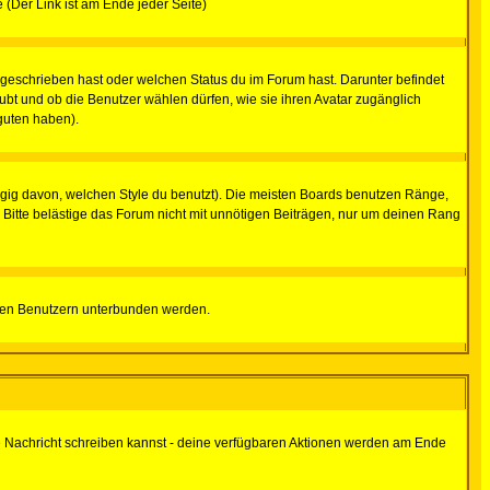
e (Der Link ist am Ende jeder Seite)
 geschrieben hast oder welchen Status du im Forum hast. Darunter befindet
aubt und ob die Benutzer wählen dürfen, wie sie ihren Avatar zugänglich
guten haben).
gig davon, welchen Style du benutzt). Die meisten Boards benutzen Ränge,
Bitte belästige das Forum nicht mit unnötigen Beiträgen, nur um deinen Rang
nnten Benutzern unterbunden werden.
ine Nachricht schreiben kannst - deine verfügbaren Aktionen werden am Ende