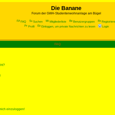
Die Banane
Forum der GWH-Studentenwohnanlage am Bügel
FAQ
Suchen
Mitgliederliste
Benutzergruppen
Registrier
Profil
Einloggen, um private Nachrichten zu lesen
Login
FAQ
cht?
!
 mich einzuloggen!