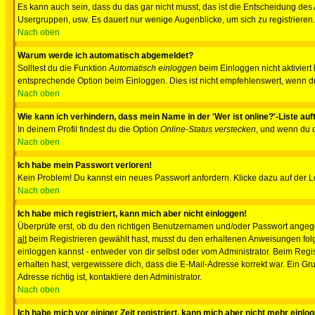
Es kann auch sein, dass du das gar nicht musst, das ist die Entscheidung des Ad
Usergruppen, usw. Es dauert nur wenige Augenblicke, um sich zu registrieren. D
Nach oben
Warum werde ich automatisch abgemeldet?
Solltest du die Funktion
Automatisch einloggen
beim Einloggen nicht aktiviert
entsprechende Option beim Einloggen. Dies ist nicht empfehlenswert, wenn du a
Nach oben
Wie kann ich verhindern, dass mein Name in der 'Wer ist online?'-Liste auf
In deinem Profil findest du die Option
Online-Status verstecken
, und wenn du d
Nach oben
Ich habe mein Passwort verloren!
Kein Problem! Du kannst ein neues Passwort anfordern. Klicke dazu auf der L
Nach oben
Ich habe mich registriert, kann mich aber nicht einloggen!
Überprüfe erst, ob du den richtigen Benutzernamen und/oder Passwort angegeb
alt
beim Registrieren gewählt hast, musst du den erhaltenen Anweisungen folgen.
einloggen kannst - entweder von dir selbst oder vom Administrator. Beim Regist
erhalten hast, vergewissere dich, dass die E-Mail-Adresse korrekt war. Ein G
Adresse richtig ist, kontaktiere den Administrator.
Nach oben
Ich habe mich vor einiger Zeit registriert, kann mich aber nicht mehr einlo