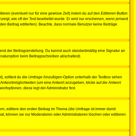
tieren (eventuell nur für eine gewisse Zeit) indem du auf den
Editieren
-Button
anzeigt, wie oft der Text bearbeitet wurde. Er wird nur erscheinen, wenn jemand
ie den Beitrag editierten). Beachte, dass normale Benutzer keine Beiträge
end der Beitragserstellung. Du kannst auch standardmäßig eine Signatur an
naturoption beim Beitragsschreiben abschaltest).
), solltest du die
Umfrage hinzufügen
-Option unterhalb der Textbox sehen
ei Antwortmöglichkeiten (um eine Antwort anzugeben, klicke auf die
Antwort
ortoptionen, diese legt der Administrator fest.
n, editiere den ersten Beitrag im Thema (die Umfrage ist immer damit
t, können sie nur Moderatoren oder Administratoren löschen oder editieren.