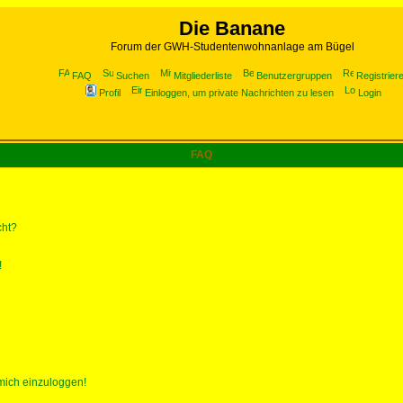
Die Banane
Forum der GWH-Studentenwohnanlage am Bügel
FAQ
Suchen
Mitgliederliste
Benutzergruppen
Registrier
Profil
Einloggen, um private Nachrichten zu lesen
Login
FAQ
cht?
!
 mich einzuloggen!