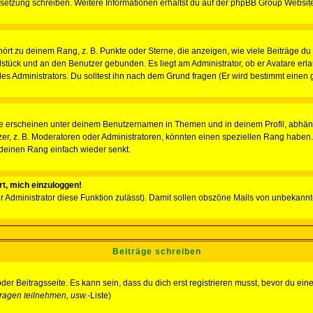
Übersetzung schreiben. Weitere Informationen erhältst du auf der phpBB Group Websit
rt zu deinem Rang, z. B. Punkte oder Sterne, die anzeigen, wie viele Beiträge du
elstück und an den Benutzer gebunden. Es liegt am Administrator, ob er Avatare erl
s Administrators. Du solltest ihn nach dem Grund fragen (Er wird bestimmt einen 
e erscheinen unter deinem Benutzernamen in Themen und in deinem Profil, abhän
r, z. B. Moderatoren oder Administratoren, könnten einen speziellen Rang haben. 
r deinen Rang einfach wieder senkt.
rt, mich einzuloggen!
der Administrator diese Funktion zulässt). Damit sollen obszöne Mails von unbeka
Beiträge schreiben
der Beitragsseite. Es kann sein, dass du dich erst registrieren musst, bevor du e
ragen teilnehmen, usw.
-Liste)