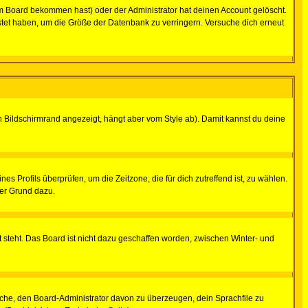
m Board bekommen hast) oder der Administrator hat deinen Account gelöscht.
postet haben, um die Größe der Datenbank zu verringern. Versuche dich erneut
 Bildschirmrand angezeigt, hängt aber vom Style ab). Damit kannst du deine
nes Profils überprüfen, um die Zeitzone, die für dich zutreffend ist, zu wählen.
uter Grund dazu.
 steht. Das Board ist nicht dazu geschaffen worden, zwischen Winter- und
rsuche, den Board-Administrator davon zu überzeugen, dein Sprachfile zu