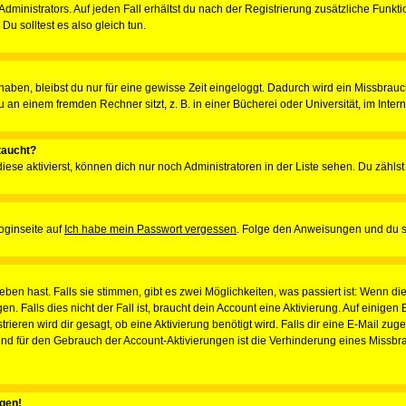
ministrators. Auf jeden Fall erhältst du nach der Registrierung zusätzliche Funktion
u solltest es also gleich tun.
 haben, bleibst du nur für eine gewisse Zeit eingeloggt. Dadurch wird ein Missbrau
n einem fremden Rechner sitzt, z. B. in einer Bücherei oder Universität, im Intern
taucht?
iese aktivierst, können dich nur noch Administratoren in der Liste sehen. Du zählst
oginseite auf
Ich habe mein Passwort vergessen
. Folge den Anweisungen und du so
en hast. Falls sie stimmen, gibt es zwei Möglichkeiten, was passiert ist: Wenn 
 Falls dies nicht der Fall ist, braucht dein Account eine Aktivierung. Auf einigen
rieren wird dir gesagt, ob eine Aktivierung benötigt wird. Falls dir eine E-Mail zu
rund für den Gebrauch der Account-Aktivierungen ist die Verhinderung eines Missb
ggen!