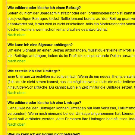
Wie editiere oder lösche ich einen Beitrag?
Sofern du nicht der Boardadministrator oder der Forumsmoderator bist, kannst 
des jeweiligen Beitrages klickst. Sollte jemand bereits auf den Beitrag geantw
geantwortet hat, ferner wird er nicht erscheinen, falls ein Moderator oder Admi
löschen können, wenn schon jemand auf sie geantwortet hat.
Nach oben
Wie kann ich eine Signatur anhängen?
Um eine Signatur an einen Beitrag anzuhängen, musst du erst eine im Profil ers
alle Beiträge anhängen, indem du im Profil die entsprechende Option auswähl
Nach oben
Wie erstelle ich eine Umfrage?
Eine Umfrage zu erstellen ist recht einfach: Wenn du ein neues Thema erstellst
(falls du sie nicht sehen kannst, hast du möglicherweise nicht die erforderli
hinzufügen
-Schaltfläche. Du kannst auch ein Zeitlimit für die Umfrage setzen,
Nach oben
Wie editiere oder lösche ich eine Umfrage?
Genau wie bei den Beiträgen können Umfragen nur vom Verfasser, Forumsmoder
verbunden). Wenn noch niemand bei der Umfrage teilgenommen hat, können Use
Damit soll verhindert werden, dass Personen ihre Umfragen beeinflussen, ind
Nach oben
Warum kann ich ein Forum nicht betreten?