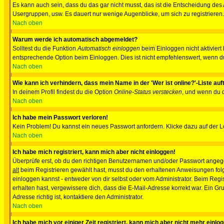
Es kann auch sein, dass du das gar nicht musst, das ist die Entscheidung des Ad
Usergruppen, usw. Es dauert nur wenige Augenblicke, um sich zu registrieren. D
Nach oben
Warum werde ich automatisch abgemeldet?
Solltest du die Funktion
Automatisch einloggen
beim Einloggen nicht aktiviert
entsprechende Option beim Einloggen. Dies ist nicht empfehlenswert, wenn du a
Nach oben
Wie kann ich verhindern, dass mein Name in der 'Wer ist online?'-Liste auf
In deinem Profil findest du die Option
Online-Status verstecken
, und wenn du d
Nach oben
Ich habe mein Passwort verloren!
Kein Problem! Du kannst ein neues Passwort anfordern. Klicke dazu auf der L
Nach oben
Ich habe mich registriert, kann mich aber nicht einloggen!
Überprüfe erst, ob du den richtigen Benutzernamen und/oder Passwort angegeb
alt
beim Registrieren gewählt hast, musst du den erhaltenen Anweisungen folgen.
einloggen kannst - entweder von dir selbst oder vom Administrator. Beim Regist
erhalten hast, vergewissere dich, dass die E-Mail-Adresse korrekt war. Ein G
Adresse richtig ist, kontaktiere den Administrator.
Nach oben
Ich habe mich vor einiger Zeit registriert, kann mich aber nicht mehr einlo