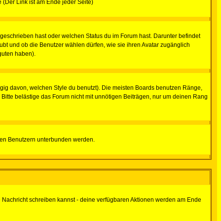
e (Der Link ist am Ende jeder Seite)
 geschrieben hast oder welchen Status du im Forum hast. Darunter befindet
aubt und ob die Benutzer wählen dürfen, wie sie ihren Avatar zugänglich
guten haben).
gig davon, welchen Style du benutzt). Die meisten Boards benutzen Ränge,
Bitte belästige das Forum nicht mit unnötigen Beiträgen, nur um deinen Rang
nnten Benutzern unterbunden werden.
ine Nachricht schreiben kannst - deine verfügbaren Aktionen werden am Ende