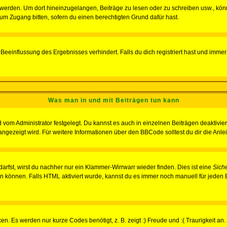
rden. Um dort hineinzugelangen, Beiträge zu lesen oder zu schreiben usw., könn
 um Zugang bitten, sofern du einen berechtigten Grund dafür hast.
einflussung des Ergebnisses verhindert. Falls du dich registriert hast und immer 
Was man in und mit Beiträgen tun kann
vom Administrator festgelegt. Du kannst es auch in einzelnen Beiträgen deaktivie
angezeigt wird. Für weitere Informationen über den BBCode solltest du dir die Anle
darfst, wirst du nachher nur ein Klammer-Wirrwarr wieder finden. Dies ist eine
Sich
können. Falls HTML aktiviert wurde, kannst du es immer noch manuell für jeden 
n. Es werden nur kurze Codes benötigt, z. B. zeigt :) Freude und :( Traurigkeit an