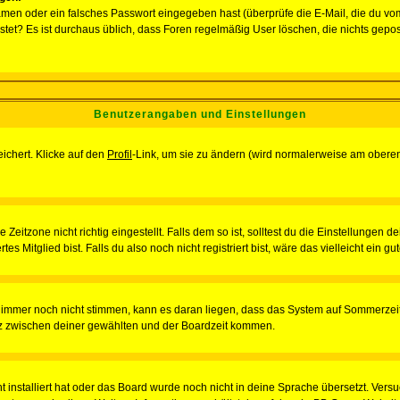
men oder ein falsches Passwort eingegeben hast (überprüfe die E-Mail, die du vo
gepostet? Es ist durchaus üblich, dass Foren regelmäßig User löschen, die nichts ge
Benutzerangaben und Einstellungen
eichert. Klicke auf den
Profil
-Link, um sie zu ändern (wird normalerweise am oberen
itzone nicht richtig eingestellt. Falls dem so ist, solltest du die Einstellungen dei
es Mitglied bist. Falls du also noch nicht registriert bist, wäre das vielleicht ein g
en immer noch nicht stimmen, kann es daran liegen, dass das System auf Sommerzeit
z zwischen deiner gewählten und der Boardzeit kommen.
ht installiert hat oder das Board wurde noch nicht in deine Sprache übersetzt. Ve