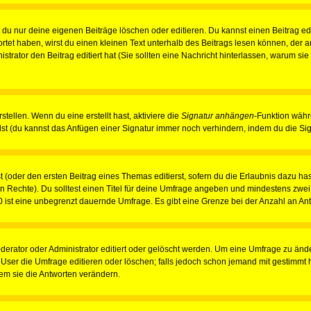
du nur deine eigenen Beiträge löschen oder editieren. Du kannst einen Beitrag edi
ortet haben, wirst du einen kleinen Text unterhalb des Beitrags lesen können, der 
nistrator den Beitrag editiert hat (Sie sollten eine Nachricht hinterlassen, warum s
tellen. Wenn du eine erstellt hast, aktiviere die
Signatur anhängen
-Funktion währ
st (du kannst das Anfügen einer Signatur immer noch verhindern, indem du die Sig
 (oder den ersten Beitrag eines Themas editierst, sofern du die Erlaubnis dazu hast
chen Rechte). Du solltest einen Titel für deine Umfrage angeben und mindestens zw
 0 ist eine unbegrenzt dauernde Umfrage. Es gibt eine Grenze bei der Anzahl an Antw
ator oder Administrator editiert oder gelöscht werden. Um eine Umfrage zu änder
r die Umfrage editieren oder löschen; falls jedoch schon jemand mit gestimmt ha
em sie die Antworten verändern.