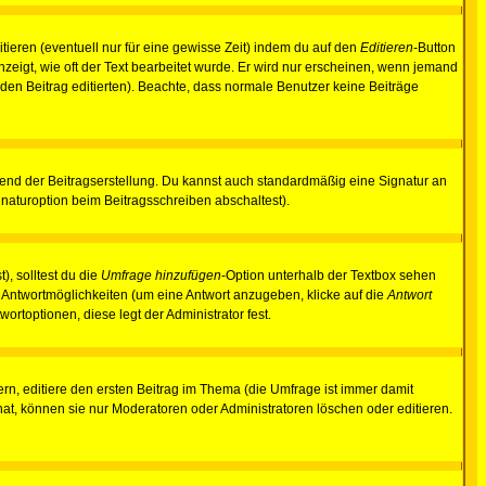
tieren (eventuell nur für eine gewisse Zeit) indem du auf den
Editieren
-Button
anzeigt, wie oft der Text bearbeitet wurde. Er wird nur erscheinen, wenn jemand
ie den Beitrag editierten). Beachte, dass normale Benutzer keine Beiträge
end der Beitragserstellung. Du kannst auch standardmäßig eine Signatur an
naturoption beim Beitragsschreiben abschaltest).
), solltest du die
Umfrage hinzufügen
-Option unterhalb der Textbox sehen
ei Antwortmöglichkeiten (um eine Antwort anzugeben, klicke auf die
Antwort
ortoptionen, diese legt der Administrator fest.
n, editiere den ersten Beitrag im Thema (die Umfrage ist immer damit
t, können sie nur Moderatoren oder Administratoren löschen oder editieren.