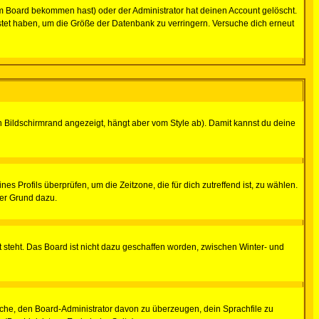
m Board bekommen hast) oder der Administrator hat deinen Account gelöscht.
postet haben, um die Größe der Datenbank zu verringern. Versuche dich erneut
 Bildschirmrand angezeigt, hängt aber vom Style ab). Damit kannst du deine
nes Profils überprüfen, um die Zeitzone, die für dich zutreffend ist, zu wählen.
uter Grund dazu.
 steht. Das Board ist nicht dazu geschaffen worden, zwischen Winter- und
rsuche, den Board-Administrator davon zu überzeugen, dein Sprachfile zu