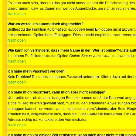
Es kann auch sein, dass du das gar nicht musst, das ist die Entscheidung des Ad
Usergruppen, usw. Es dauert nur wenige Augenblicke, um sich zu registrieren. D
Nach oben
Warum werde ich automatisch abgemeldet?
Solltest du die Funktion
Automatisch einloggen
beim Einloggen nicht aktiviert
entsprechende Option beim Einloggen. Dies ist nicht empfehlenswert, wenn du a
Nach oben
Wie kann ich verhindern, dass mein Name in der 'Wer ist online?'-Liste auf
In deinem Profil findest du die Option
Online-Status verstecken
, und wenn du d
Nach oben
Ich habe mein Passwort verloren!
Kein Problem! Du kannst ein neues Passwort anfordern. Klicke dazu auf der L
Nach oben
Ich habe mich registriert, kann mich aber nicht einloggen!
Überprüfe erst, ob du den richtigen Benutzernamen und/oder Passwort angegeb
alt
beim Registrieren gewählt hast, musst du den erhaltenen Anweisungen folgen.
einloggen kannst - entweder von dir selbst oder vom Administrator. Beim Regist
erhalten hast, vergewissere dich, dass die E-Mail-Adresse korrekt war. Ein G
Adresse richtig ist, kontaktiere den Administrator.
Nach oben
Ich habe mich vor einiger Zeit registriert, kann mich aber nicht mehr einlo