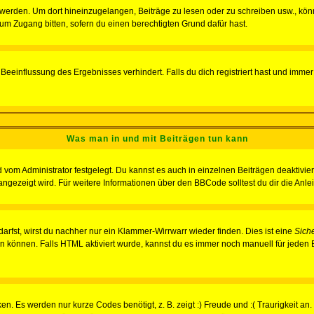
rden. Um dort hineinzugelangen, Beiträge zu lesen oder zu schreiben usw., könn
 um Zugang bitten, sofern du einen berechtigten Grund dafür hast.
einflussung des Ergebnisses verhindert. Falls du dich registriert hast und immer 
Was man in und mit Beiträgen tun kann
vom Administrator festgelegt. Du kannst es auch in einzelnen Beiträgen deaktivie
angezeigt wird. Für weitere Informationen über den BBCode solltest du dir die Anle
darfst, wirst du nachher nur ein Klammer-Wirrwarr wieder finden. Dies ist eine
Sich
können. Falls HTML aktiviert wurde, kannst du es immer noch manuell für jeden 
n. Es werden nur kurze Codes benötigt, z. B. zeigt :) Freude und :( Traurigkeit an