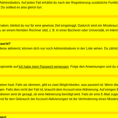
ministrators. Auf jeden Fall erhältst du nach der Registrierung zusätzliche Funktion
u solltest es also gleich tun.
 haben, bleibst du nur für eine gewisse Zeit eingeloggt. Dadurch wird ein Missbrau
n einem fremden Rechner sitzt, z. B. in einer Bücherei oder Universität, im Intern
taucht?
iese aktivierst, können dich nur noch Administratoren in der Liste sehen. Du zählst
oginseite auf
Ich habe mein Passwort vergessen
. Folge den Anweisungen und du so
en hast. Falls sie stimmen, gibt es zwei Möglichkeiten, was passiert ist: Wenn 
 Falls dies nicht der Fall ist, braucht dein Account eine Aktivierung. Auf einigen
rieren wird dir gesagt, ob eine Aktivierung benötigt wird. Falls dir eine E-Mail zu
rund für den Gebrauch der Account-Aktivierungen ist die Verhinderung eines Missb
ggen!