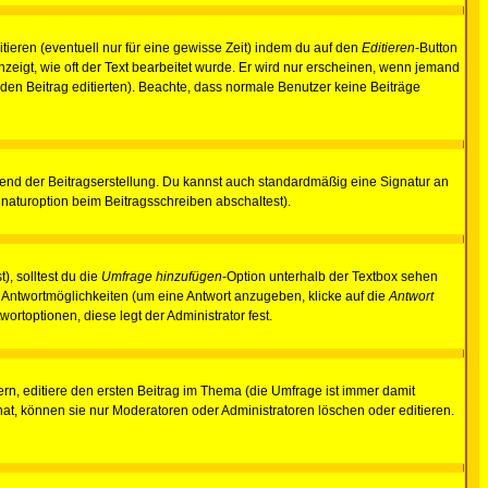
tieren (eventuell nur für eine gewisse Zeit) indem du auf den
Editieren
-Button
anzeigt, wie oft der Text bearbeitet wurde. Er wird nur erscheinen, wenn jemand
ie den Beitrag editierten). Beachte, dass normale Benutzer keine Beiträge
end der Beitragserstellung. Du kannst auch standardmäßig eine Signatur an
naturoption beim Beitragsschreiben abschaltest).
), solltest du die
Umfrage hinzufügen
-Option unterhalb der Textbox sehen
ei Antwortmöglichkeiten (um eine Antwort anzugeben, klicke auf die
Antwort
ortoptionen, diese legt der Administrator fest.
n, editiere den ersten Beitrag im Thema (die Umfrage ist immer damit
t, können sie nur Moderatoren oder Administratoren löschen oder editieren.