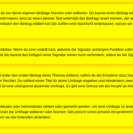
du nur deine eigenen Beiträge löschen oder editieren. Du kannst einen Beitrag edi
ortet haben, wirst du einen kleinen Text unterhalb des Beitrags lesen können, der 
nistrator den Beitrag editiert hat (Sie sollten eine Nachricht hinterlassen, warum s
tellen. Wenn du eine erstellt hast, aktiviere die
Signatur anhängen
-Funktion währ
st (du kannst das Anfügen einer Signatur immer noch verhindern, indem du die Sig
 (oder den ersten Beitrag eines Themas editierst, sofern du die Erlaubnis dazu hast
chen Rechte). Du solltest einen Titel für deine Umfrage angeben und mindestens zw
 0 ist eine unbegrenzt dauernde Umfrage. Es gibt eine Grenze bei der Anzahl an Antw
ator oder Administrator editiert oder gelöscht werden. Um eine Umfrage zu änder
r die Umfrage editieren oder löschen; falls jedoch schon jemand mit gestimmt ha
em sie die Antworten verändern.