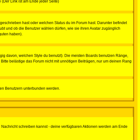
e (Der Link ist am Ende jeder Seite)
 geschrieben hast oder welchen Status du im Forum hast. Darunter befindet
aubt und ob die Benutzer wählen dürfen, wie sie ihren Avatar zugänglich
guten haben).
gig davon, welchen Style du benutzt). Die meisten Boards benutzen Ränge,
Bitte belästige das Forum nicht mit unnötigen Beiträgen, nur um deinen Rang
nnten Benutzern unterbunden werden.
ine Nachricht schreiben kannst - deine verfügbaren Aktionen werden am Ende