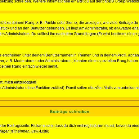
Übersetzung schreiben. Weitere Informationen erhältst du auf der phpBB Group Websit
rt zu deinem Rang, z. B. Punkte oder Sterne, die anzeigen, wie viele Beiträge du
elstück und an den Benutzer gebunden. Es liegt am Administrator, ob er Avatare erl
s Administrators. Du solltest ihn nach dem Grund fragen (Er wird bestimmt einen 
e erscheinen unter deinem Benutzernamen in Themen und in deinem Profil, abhän
r, z. B. Moderatoren oder Administratoren, könnten einen speziellen Rang haben. 
r deinen Rang einfach wieder senkt.
rt, mich einzuloggen!
der Administrator diese Funktion zulässt). Damit sollen obszöne Mails von unbeka
Beiträge schreiben
der Beitragsseite. Es kann sein, dass du dich erst registrieren musst, bevor du e
ragen teilnehmen, usw.
-Liste)