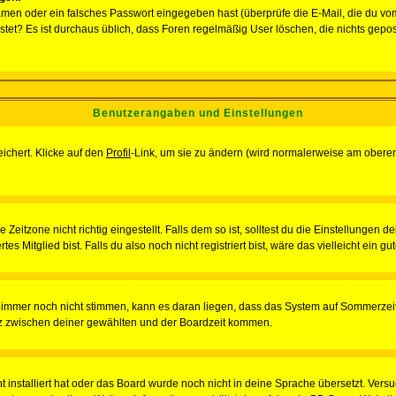
men oder ein falsches Passwort eingegeben hast (überprüfe die E-Mail, die du vo
gepostet? Es ist durchaus üblich, dass Foren regelmäßig User löschen, die nichts ge
Benutzerangaben und Einstellungen
eichert. Klicke auf den
Profil
-Link, um sie zu ändern (wird normalerweise am oberen
itzone nicht richtig eingestellt. Falls dem so ist, solltest du die Einstellungen dei
es Mitglied bist. Falls du also noch nicht registriert bist, wäre das vielleicht ein g
en immer noch nicht stimmen, kann es daran liegen, dass das System auf Sommerzeit
z zwischen deiner gewählten und der Boardzeit kommen.
ht installiert hat oder das Board wurde noch nicht in deine Sprache übersetzt. Ve