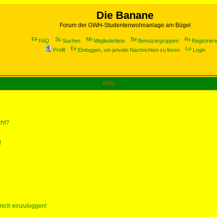
Die Banane
Forum der GWH-Studentenwohnanlage am Bügel
FAQ
Suchen
Mitgliederliste
Benutzergruppen
Registrier
Profil
Einloggen, um private Nachrichten zu lesen
Login
FAQ
cht?
!
 mich einzuloggen!