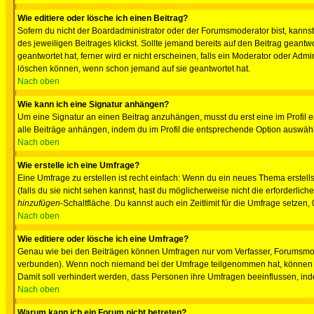
Wie editiere oder lösche ich einen Beitrag?
Sofern du nicht der Boardadministrator oder der Forumsmoderator bist, kannst 
des jeweiligen Beitrages klickst. Sollte jemand bereits auf den Beitrag geantw
geantwortet hat, ferner wird er nicht erscheinen, falls ein Moderator oder Admi
löschen können, wenn schon jemand auf sie geantwortet hat.
Nach oben
Wie kann ich eine Signatur anhängen?
Um eine Signatur an einen Beitrag anzuhängen, musst du erst eine im Profil ers
alle Beiträge anhängen, indem du im Profil die entsprechende Option auswähl
Nach oben
Wie erstelle ich eine Umfrage?
Eine Umfrage zu erstellen ist recht einfach: Wenn du ein neues Thema erstellst
(falls du sie nicht sehen kannst, hast du möglicherweise nicht die erforderli
hinzufügen
-Schaltfläche. Du kannst auch ein Zeitlimit für die Umfrage setzen,
Nach oben
Wie editiere oder lösche ich eine Umfrage?
Genau wie bei den Beiträgen können Umfragen nur vom Verfasser, Forumsmoder
verbunden). Wenn noch niemand bei der Umfrage teilgenommen hat, können Use
Damit soll verhindert werden, dass Personen ihre Umfragen beeinflussen, ind
Nach oben
Warum kann ich ein Forum nicht betreten?